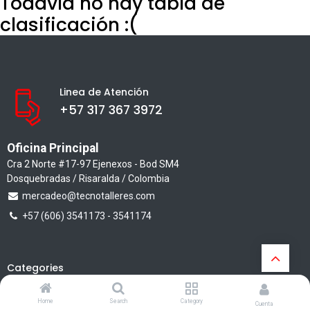
Todavía no hay tabla de
clasificación :(
Linea de Atención
+57 317 367 3972
Oficina Principal
Cra 2 Norte #17-97 Ejenexos - Bod SM4
Dosquebradas / Risaralda / Colombia
mercadeo@tecnotalleres.com
+57 (606) 3541173 - 3541174
Categories
Carros
Home
Search
Category
Cuenta