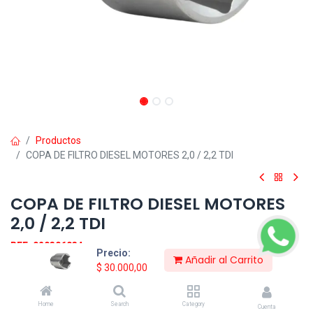
Productos
COPA DE FILTRO DIESEL MOTORES 2,0 / 2,2 TDI
COPA DE FILTRO DIESEL MOTORES
2,0 / 2,2 TDI
REF: 02030603A
Precio:
Añadir al Carrito
Herramienta ideal para la extracción e instalación del filtro de
$
30.000,00
aceite en los vehículos co motores diésel 2.0 y 2.2 HDI CITROEN,
FIAT, FORD, LANCIA, LAND ROVER, MITSUBISHI PEUGEOT, VOLVO
entre otros, con el fin de evitar daños a la pasta superior del filtro
Home
Search
Category
Cuenta