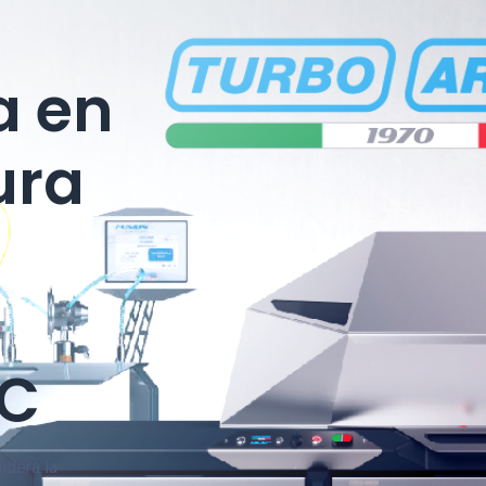
a en
ura
C
lidera la