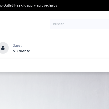
o Outlet! Haz clic aquí y aprovéchalos
Guest
Mi Cuenta
esel
Credito y Pagos
PQRS
Distribuidores