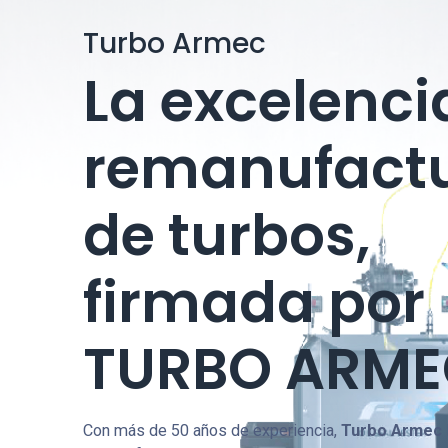
Turbo Armec
La excelenci
remanufact
de turbos,
firmada por
TURBO ARME
Con más de 50 años de experiencia,
Turbo Armec