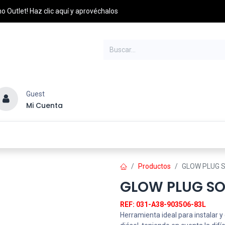
o Outlet! Haz clic aquí y aprovéchalos
Guest
Mi Cuenta
esel
Credito y Pagos
PQRS
Distribuidores
Productos
GLOW PLUG 
GLOW PLUG SO
REF: 031-A38-903506-83L
Herramienta ideal para instalar y