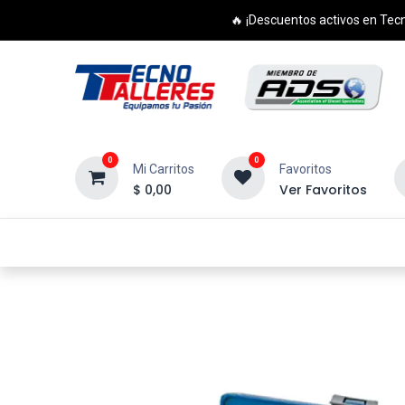
🔥 ¡Descuentos activos en Tecn
0
0
Mi Carritos
Favoritos
$
0,00
Ver Favoritos
Inicio
Productos
Cursos
Di