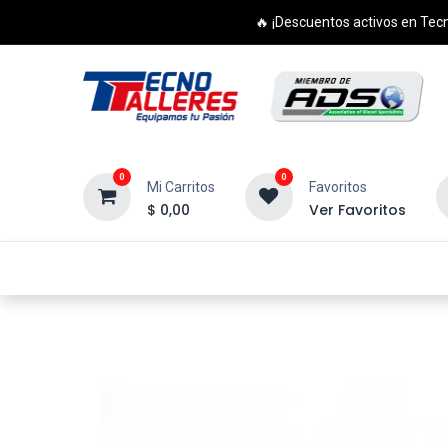
🔥 ¡Descuentos activos en Tecn
0
0
Mi Carritos
Favoritos
$
0,00
Ver Favoritos
Inicio
Productos
Cursos
Di