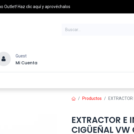
o Outlet! Haz clic aquí y aprovéchalos
Guest
Mi Cuenta
esel
Credito y Pagos
PQRS
Distribuidores
Productos
EXTRACTOR E
EXTRACTOR E 
CIGÜEÑAL VW 