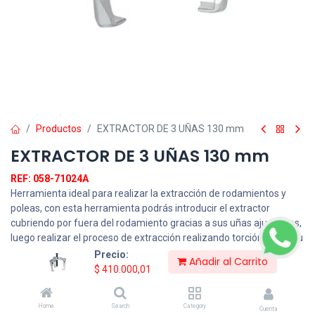
Productos
EXTRACTOR DE 3 UÑAS 130 mm
EXTRACTOR DE 3 UÑAS 130 mm
REF: 058-71024A
Herramienta ideal para realizar la extracción de rodamientos y
poleas, con esta herramienta podrás introducir el extractor
cubriendo por fuera del rodamiento gracias a sus uñas ajustables,
luego realizar el proceso de extracción realizando torción sobre su
tornillo central y así extraer la pieza y facilitar la labor del operario,
Precio:
Añadir al Carrito
ayudando a ahorrar tiempo en el proceso, de igual manera puedes
$
410.000,01
mejorar tu productividad realizando procesos en menos tiempo y
aumentar tus ingresos.
Home
Search
Category
Cuenta