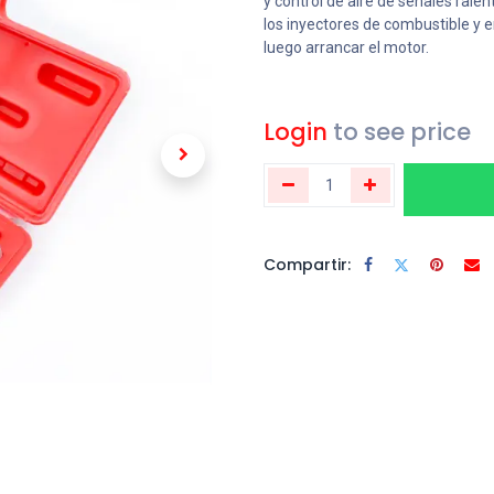
y control de aire de señales rale
los inyectores de combustible y e
luego arrancar el motor.
Login
to see price
Compartir: