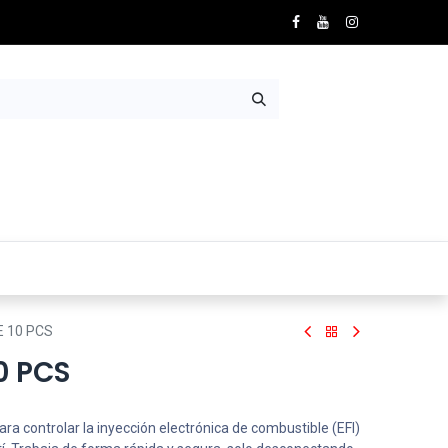
Nosotros
Contácto
E 10 PCS
10 PCS
a controlar la inyección electrónica de combustible (EFI)