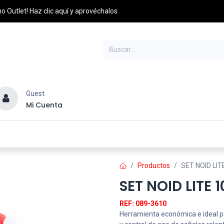
o Outlet! Haz clic aquí y aprovéchalos
Guest
Mi Cuenta
esel
Credito y Pagos
PQRS
Distribuidores
Productos
SET NOID LIT
SET NOID LITE 
REF: 089-3610
Herramienta económica e ideal par