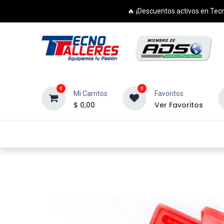
🔥 ¡Descuentos activos en Tecn
0
0
Mi Carritos
Favoritos
$
0,00
Ver Favoritos
Inicio
Productos
Cursos
Di