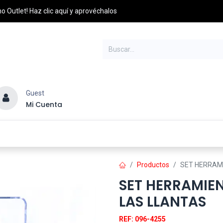
o Outlet! Haz clic aquí y aprovéchalos
Guest
Mi Cuenta
esel
Credito y Pagos
PQRS
Distribuidores
Productos
SET HERRAMI
SET HERRAMIEN
LAS LLANTAS
REF: 096-4255