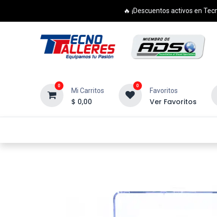
🔥 ¡Descuentos activos en Tecn
0
0
Mi Carritos
Favoritos
$
0,00
Ver Favoritos
Inicio
Productos
Cursos
Di