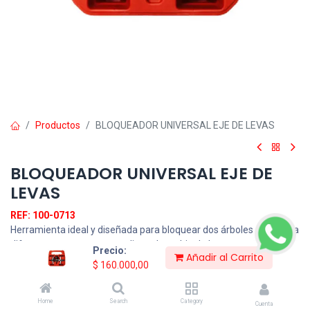
Productos
BLOQUEADOR UNIVERSAL EJE DE LEVAS
BLOQUEADOR UNIVERSAL EJE DE
LEVAS
REF: 100-0713
Herramienta ideal y diseñada para bloquear dos árboles de levas a
diferentes marcas para realizar el cambio de la correa cuando el
Precio:
Añadir al Carrito
tiempo de vida de la misma haya agotado y se deba sustituir y
$
160.000,00
solo necesita una sola persona para la operación así puede
ahorrar tiempo y dar eficiencia de trabajo en su taller.
Home
Search
Category
Cuenta