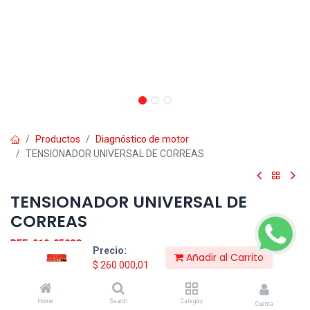
Productos
Diagnóstico de motor
TENSIONADOR UNIVERSAL DE CORREAS
TENSIONADOR UNIVERSAL DE
CORREAS
REF: 210-0508C
Precio:
Añadir al Carrito
Herramienta ideal para usar cuando se desea liberar la tensión en
$
260.000,01
la correa, es autoajustable para usar en las poleas, empuje o tire
para liberar la tensión.
Home
Search
Category
Cuenta