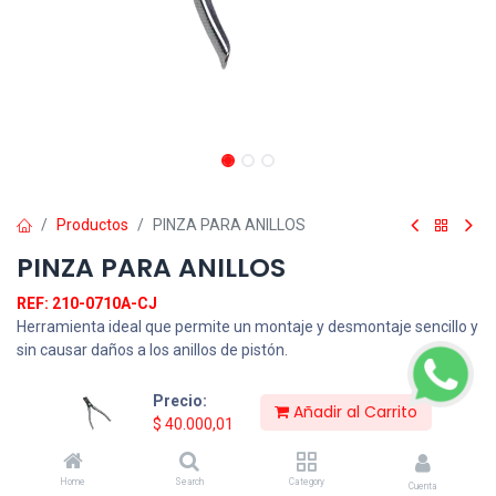
Productos
PINZA PARA ANILLOS
PINZA PARA ANILLOS
REF: 210-0710A-CJ
Herramienta ideal que permite un montaje y desmontaje sencillo y
sin causar daños a los anillos de pistón.
Precio:
Añadir al Carrito
$
40.000,01
Login
to see price
Home
Search
Category
Consultar Precio
Cuenta