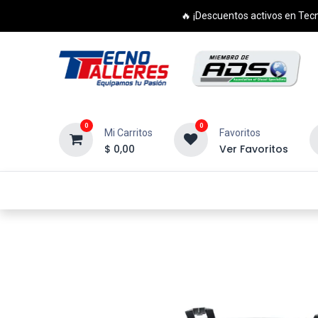
🔥 ¡Descuentos activos en Tecn
0
0
Mi Carritos
Favoritos
$
0,00
Ver Favoritos
Inicio
Productos
Cursos
Di