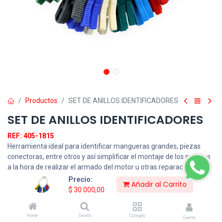
Productos
SET DE ANILLOS IDENTIFICADORES
SET DE ANILLOS IDENTIFICADORES
REF: 405-1815
Herramienta ideal para identificar mangueras grandes, piezas
conectoras, entre otros y así simplificar el montaje de los mismos
a la hora de realizar el armado del motor u otras reparaciones
realizadas.
Precio:
Añadir al Carrito
$
30.000,00
$
30.000,00
Home
Search
Category
Cuenta