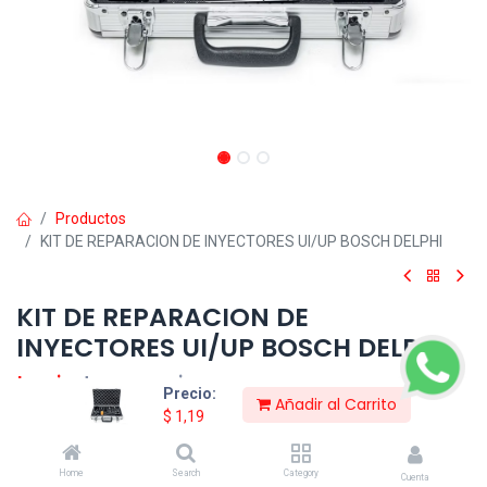
Productos
KIT DE REPARACION DE INYECTORES UI/UP BOSCH DELPHI
KIT DE REPARACION DE
INYECTORES UI/UP BOSCH DELPHI
Login
to see price
Precio:
Añadir al Carrito
$
1,19
Consultar Precio
Home
Search
Category
Cuenta