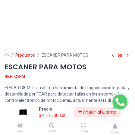
Productos
ESCANER PARA MOTOS
ESCANER PARA MOTOS
REF: C8-M
El FCAR C8-M: es la última herramienta de diagnóstico integrada y
desarrollada por FCAR para detectar fallas en los sistemas de
control electrónico de motocicletas, actualmente está disponible
para diagnosticar más del 90% de los modelos de marcas de
Precio:
Añadir al Carrito
motocicletas como YAMAHA, SUZUKI, HONDA, KAWASAKI,
$
4.175.000,00
KYMCO, EURO 4. Es fácil de operar y está a la altura de las
necesidades de los grandes talleres de mantenimiento,
Home
Search
Category
instituciones de capacitación, fabricantes, etc.
Cuenta