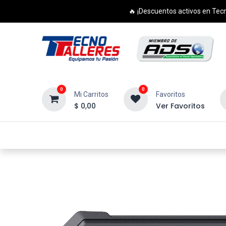
🔥 ¡Descuentos activos en Tecn
0
0
Mi Carritos
Favoritos
$
0,00
Ver Favoritos
Inicio
Productos
Cursos
Di