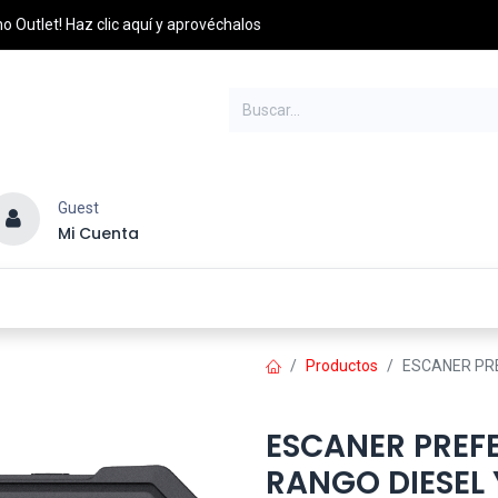
o Outlet! Haz clic aquí y aprovéchalos
Guest
Mi Cuenta
esel
Credito y Pagos
PQRS
Distribuidores
Productos
ESCANER PRE
ESCANER PREF
RANGO DIESEL