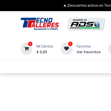
🔥 ¡Descuentos activos en Tecn
0
0
Mi Carritos
Favoritos
$
0,00
Ver Favoritos
Inicio
Productos
Cursos
Di