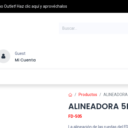
o Outlet! Haz clic aquí y aprovéchalos
Guest
Mi Cuenta
esel
Credito y Pagos
PQRS
Distribuidores
Productos
ALINEADORA
ALINEADORA 5
FD-505
La alineación de las ruedas del F