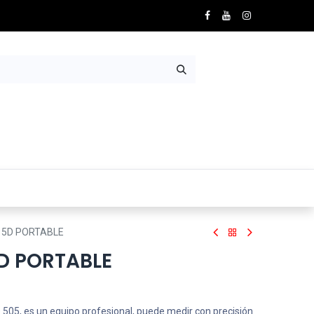
Nosotros
Contácto
 5D PORTABLE
D PORTABLE
D 505, es un equipo profesional, puede medir con precisión