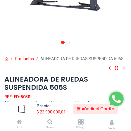
Productos
ALINEADORA DE RUEDAS SUSPENDIDA 505S
ALINEADORA DE RUEDAS
SUSPENDIDA 505S
REF: FD-505S
Alineador de ruedas portátil y desmontable, ideal para vehículos
Precio:
Añadir al Carrito
livianos. Compatible con elevadores de 2 postes, permite
$
23.990.000,01
optimizar espacio y mejorar la productividad del taller, facilitando
procesos rápidos y eficientes que aumentan la rentabilidad.
Home
Search
Category
Cuenta