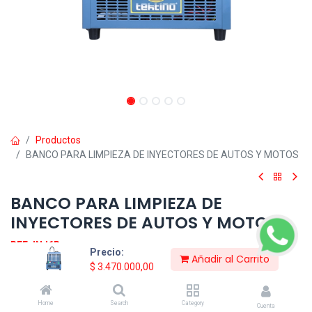
Productos
BANCO PARA LIMPIEZA DE INYECTORES DE AUTOS Y MOTOS
BANCO PARA LIMPIEZA DE
INYECTORES DE AUTOS Y MOTOS
REF: INJ6B
Precio:
Añadir al Carrito
$
3.470.000,00
El Laboratorio de Inyectores INJ-6B te permite realizar la prueba y
limpieza de inyectores de forma rápida, eficaz y al menor costo en
el mercado.
Home
Search
Category
Cuenta