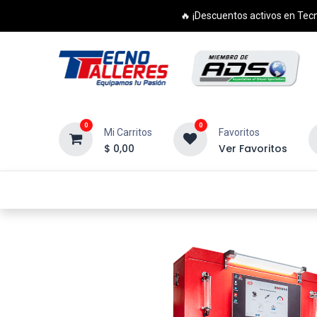
🔥 ¡Descuentos activos en Tecn
0
0
Mi Carritos
Favoritos
$
0,00
Ver Favoritos
Inicio
Productos
Cursos
Di