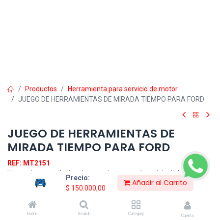
Productos
Herramienta para servicio de motor
JUEGO DE HERRAMIENTAS DE MIRADA TIEMPO PARA FORD
JUEGO DE HERRAMIENTAS DE
MIRADA TIEMPO PARA FORD
REF: MT2151
Herramienta profesional y completa para el servicio de bloqueo de
Precio:
Añadir al Carrito
árbol de levas y cigüeñal en vehículos FORD, esta herramienta por
$
150.000,00
su diseño y accesorios que tiene es ideal y aplicable para Ford
fiesta y Ford Focus, con este kit se pueden realizar las operaciones
de cambio de la correa de distribución con facilidad y así facilitar la
Home
Search
Category
Cuenta