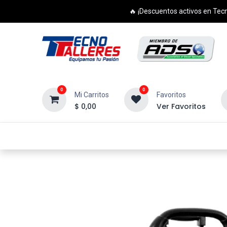
🔥 ¡Descuentos activos en Tecn
0
0
Mi Carritos
Favoritos
$
0,00
Ver Favoritos
Inicio
Productos
Cursos
Di