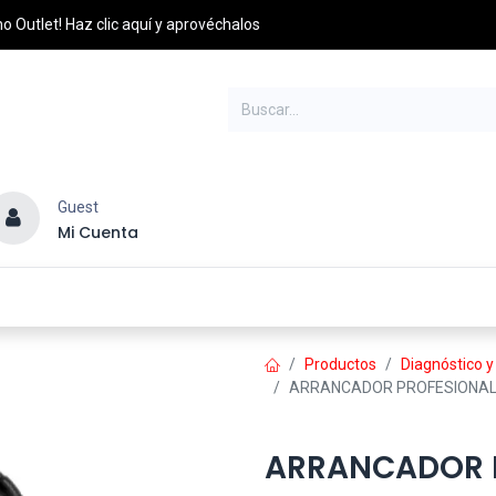
o Outlet! Haz clic aquí y aprovéchalos
Guest
Mi Cuenta
esel
Credito y Pagos
PQRS
Distribuidores
Productos
Diagnóstico y
ARRANCADOR PROFESIONAL 
ARRANCADOR P