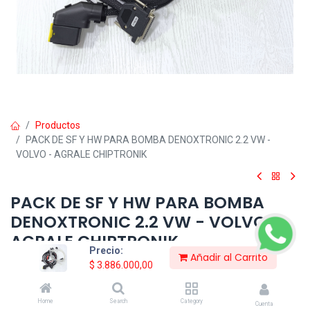
Productos
PACK DE SF Y HW PARA BOMBA DENOXTRONIC 2.2 VW -
VOLVO - AGRALE CHIPTRONIK
PACK DE SF Y HW PARA BOMBA
DENOXTRONIC 2.2 VW - VOLVO -
AGRALE CHIPTRONIK
Precio:
Añadir al Carrito
Login
to see price
$
3.886.000,00
Consultar Precio
Home
Search
Category
Cuenta