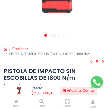
Productos
PISTOLA DE IMPACTO SIN ESCOBILLAS DE 1800 N/m
PISTOLA DE IMPACTO SIN
ESCOBILLAS DE 1800 N/m
Login
to see price
Precio:
Añadir al Carrito
$
2.883.000,01
Consultar Precio
Home
Search
Category
Cuenta