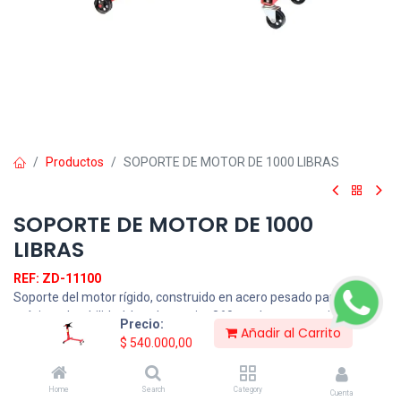
Productos
SOPORTE DE MOTOR DE 1000 LIBRAS
SOPORTE DE MOTOR DE 1000
LIBRAS
REF: ZD-11100
Soporte del motor rígido, construido en acero pesado para una
máxima durabilidad, la cabeza gira 360 grados para posicionar
Precio:
Añadir al Carrito
fácilmente el motor, 4 pesada Ruedas de carga la cual el diseño
$
540.000,00
proporciona la máxima estabilidad, tiene recubrimiento en polvo
de acabado para resistir el óxido y la corrosión.
Home
Search
Category
Cuenta