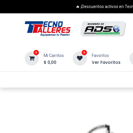
🔥 ¡Descuentos activos en Tecn
0
0
Mi Carritos
Favoritos
$
0,00
Ver Favoritos
Inicio
Productos
Cursos
Di