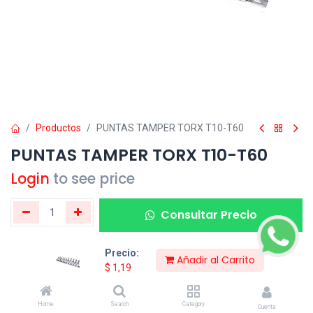
Productos
PUNTAS TAMPER TORX T10-T60
PUNTAS TAMPER TORX T10-T60
Login
to see price
Consultar Precio
Precio:
Añadir al Carrito
Compartir:
$
1,19
Home
Search
Category
Cuenta