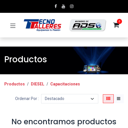
0
Productos
Productos
DIESEL
Capacitaciones
Ordenar Por :
No encontramos productos