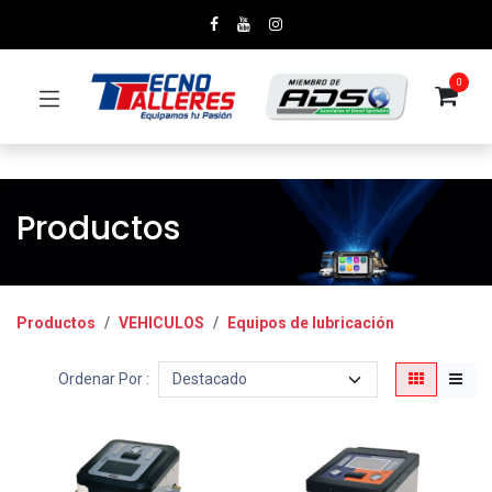
0
Productos
Productos
VEHICULOS
Equipos de lubricación
Ordenar Por :