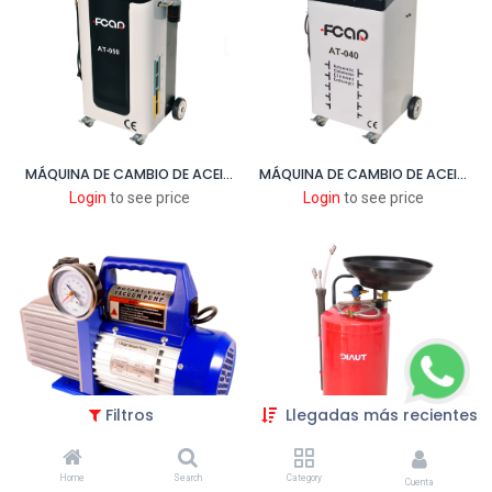
MÁQUINA DE CAMBIO DE ACEITE ATF OPCIONAL CALENTAMIENTO ACEITE
MÁQUINA DE CAMBIO DE ACEITE ATF BASICA
Login
to see price
Login
to see price
Filtros
Llegadas más recientes
BOMBA DE VACÍO CAPACIDAD 12 CFM PARA SISTEMAS A/C
EXTRACTOR DE ACEITE NEUMATICO SIN MEDIDOR
Home
Search
Category
Cuenta