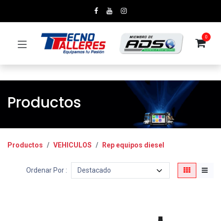
0
Productos
Productos
VEHICULOS
Rep equipos diesel
Ordenar Por :