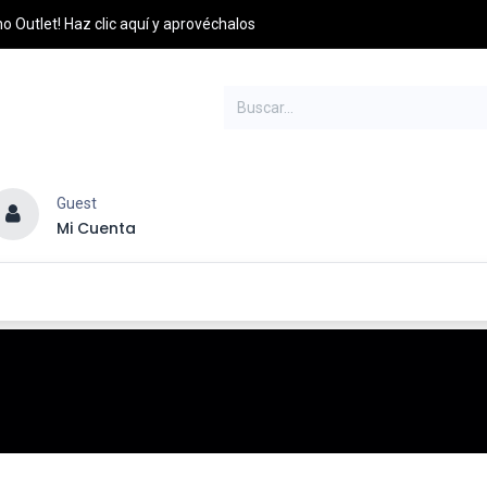
o Outlet! Haz clic aquí y aprovéchalos
Guest
Mi Cuenta
esel
Credito y Pagos
PQRS
Distribuidores