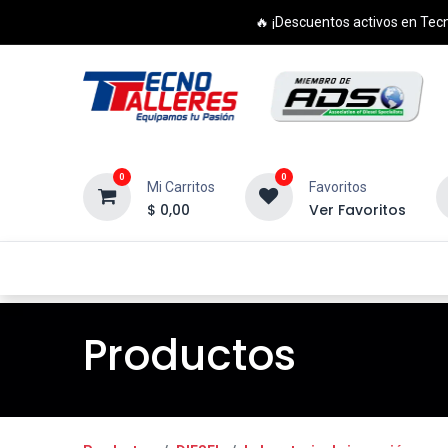
🔥 ¡Descuentos activos en Tecn
0
0
Mi Carritos
Favoritos
$
0,00
Ver Favoritos
Inicio
Productos
Cursos
Di
Productos