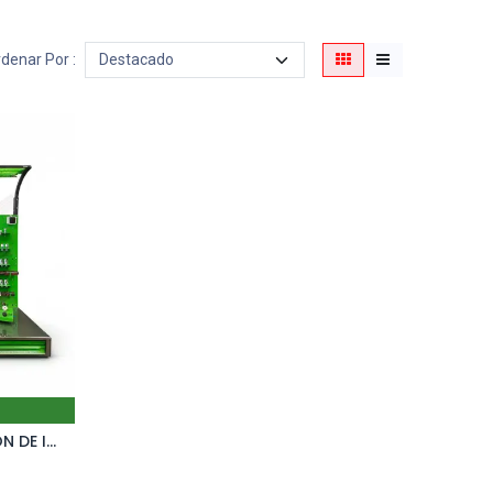
denar Por :
ESTACION 3 PARA REPARACION DE INYECTORES CR