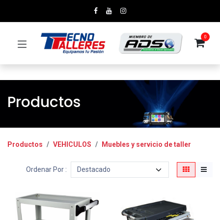
0
Productos
Productos
VEHICULOS
Muebles y servicio de taller
Ordenar Por :